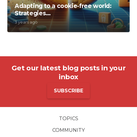
Adapting to a cookie-free world:
Strategies…
3 years ago
Get our latest blog posts in your
inbox
SUBSCRIBE
TOPICS
COMMUNITY