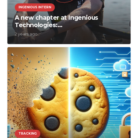
INGENIOUS INTERN
A new chapter at Ingenious
Technologies:…
2 years ago
TRACKING